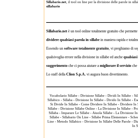
Sillabario.net
, il tool on line per la divisione delle parole in s
sillabario
Sillabario.net
è un tool online totalmente gratuito che permette a
dividere qualsiasi parola in sillabe
in maniera rapida e totalme
Essendo un
software totalmente gratuito
, vi preghiamo di se
qualsivoglia errore nella divisione in sillabe ed anche
qualsias
suggerimento
che ci possa aiutare a
migliorare il servizio
che 
Lo staff della
Clion S.p.A.
vi augura buon divertimento.
-
-
-
Vocabolario Sillabe
Divisione Sillabe
Dividi In Sillabe
Sil
-
-
-
-
Sillabico
Sillaba
Divisione In Sillabe
Divido In Sillabe
Ese
-
-
Si Divide In Sillabe
Come Dividere In Sillabe
Dividere In 
-
-
-
Sillabe
Divisione Sillabe Online
La Divisione In Sillabe
Pr
-
-
-
Sillaba
Imparare Le Sillabe
Aiuola Sillabe
La Divisione In
-
-
-
Sillabe
Sillabario On Line
Sillabe Prima Elementare
Sched
-
-
-
Line
Metodo Sillabico
Divisione In Sillabe Delle Parole
Diz
In S