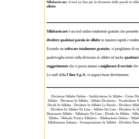
Sillabario.net
, il tool on line per la divisione delle parole in s
sillabe
Sillabario.net
è un tool online totalmente gratuito che permette a
dividere qualsiasi parola in sillabe
in maniera rapida e totalme
Essendo un
software totalmente gratuito
, vi preghiamo di se
qualsivoglia errore nella divisione in sillabe ed anche
qualsias
suggerimento
che ci possa aiutare a
migliorare il servizio
che 
Lo staff della
Clion S.p.A.
vi augura buon divertimento.
-
-
Divisione Sillabe Online
Suddivisione In Sillabe
Come Divi
-
-
-
Sillabe
Divisioni In Sillabe
Sillabe Divisione
Vocabolario S
-
-
Dividi In Sillabe
Dividere In Sillabe Le Parole
Dividere Silla
-
-
-
Dividere In Sillabe On Line
Sillabe On Line
Dividere In Si
-
-
-
Dizionario Sillabe
Sillabario On Line
Divido In Sillabe
Sill
-
-
-
Sillaba
Metodo Fonico Sillabico
Sillabazione Online
Silla
-
-
Sillabazione Italiana
Scomposizione In Sillabe
Dividere Paro