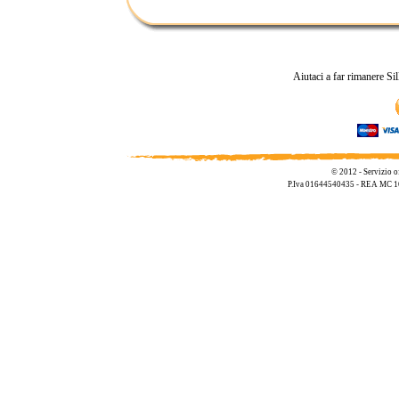
Aiutaci a far rimanere Si
© 2012 - Servizio o
P.Iva 01644540435 - REA MC 1695