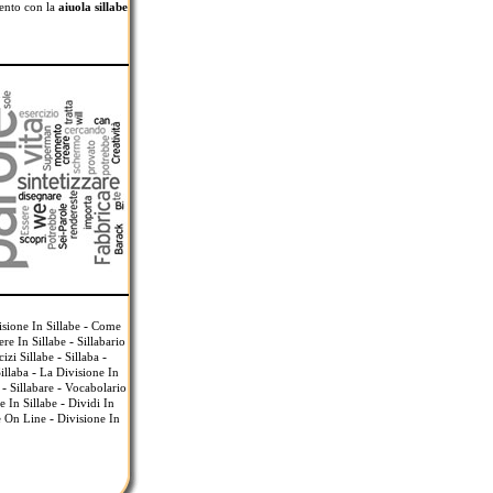
mento con la
aiuola sillabe
-
sione In Sillabe
Come
-
ere In Sillabe
Sillabario
-
-
cizi Sillabe
Sillaba
-
illaba
La Divisione In
-
-
Sillabare
Vocabolario
-
 In Sillabe
Dividi In
-
e On Line
Divisione In