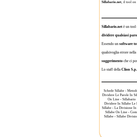
Sillabario.net
, il tool o
Sillabario.net
è un tool 
dividere qualsiasi parol
Essendo un
software to
qualsivoglia errore nella
suggerimento
che ci po
Lo staff della
Clion S.p
-
Schede Sillabe
Metodo
Dividere Le Parole In Si
-
On Line
Sillabario
Dividere In Sillabe Le 
-
Sillabe
La Divisione In 
-
Sillabe On Line
Come
-
Sillabe
Sillabe Divisi