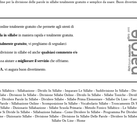
n line per la divisione delle parole in sillabe totalmente gratuito e semplice da usare. Buon diverti
online totalmente gratuito che permette agli utenti di
a in sillabe
in maniera rapida e totalmente gratuita.
talmente gratuito
, vi preghiamo di segnalarci
 divisione in sillabe ed anche
qualsiasi commento e/o
ssa aiutare a
migliorare il servizio
che offriamo.
.A.
vi augura buon divertimento.
-
-
-
-
-
 Sillabico
Sillabazione
Divido In Sillabe
Imparare Le Sillabe
Suddivisione In Sillabe
Divi
-
-
-
-
-
llabe
Divisioni In Sillabe
Divisione Sillabe Online
Divido In Sillabe
Sillabe Toniche
Divid
-
-
-
-
-
Dividere Parole In Sillabe
Dividere Sillabe
Sillabe Prima Elementare
Sillabe On Line
Eser
-
-
-
-
Parole
Sillabazione Online
Scomposizione In Sillabe
Vocabolario Sillabe
Troncamento Di S
-
-
-
-
Sillabe
Dizionario Sillabazione
Sillabe Scuola Primaria
Metodo Fonico Sillabico
Le Sillabe
-
-
-
 Si Divide In Sillabe
Sillabazione Italiana
Come Dividere In Sillabe
Programma Per Dividere
-
-
-
-
one
Dizionario Sillabe
Divisione Sillabe
Divisione In Sillabe Delle Parole
Dividere In Sillab
-
Sillabe On Line
Home