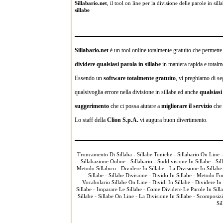
Sillabario.net
, il tool on line per la divisione delle parole in s
sillabe
Sillabario.net
è un tool online totalmente gratuito che permette a
dividere qualsiasi parola in sillabe
in maniera rapida e totalme
Essendo un
software totalmente gratuito
, vi preghiamo di se
qualsivoglia errore nella divisione in sillabe ed anche
qualsias
suggerimento
che ci possa aiutare a
migliorare il servizio
che 
Lo staff della
Clion S.p.A.
vi augura buon divertimento.
-
-
Troncamento Di Sillaba
Sillabe Toniche
Sillabario On Line
-
-
-
Sillabazione Online
Sillabario
Suddivisione In Sillabe
Sil
-
-
Metodo Sillabico
Dividere In Sillabe
La Divisione In Sillabe
-
-
-
Sillabe
Sillabe Divisione
Divido In Sillabe
Metodo Fon
-
-
Vocabolario Sillabe On Line
Dividi In Sillabe
Dividere In
-
-
Sillabe
Imparare Le Sillabe
Come Dividere Le Parole In Sill
-
-
-
Sillabe
Sillabe On Line
La Divisione In Sillabe
Scomposizi
Si