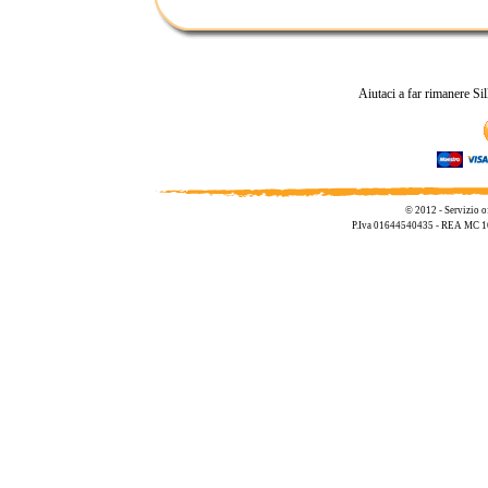
Aiutaci a far rimanere Si
© 2012 - Servizio o
P.Iva 01644540435 - REA MC 1695