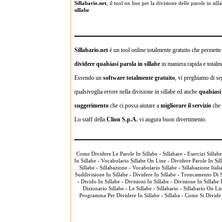
Sillabario.net
, il tool on line per la divisione delle parole in s
sillabe
Sillabario.net
è un tool online totalmente gratuito che permette a
dividere qualsiasi parola in sillabe
in maniera rapida e totalme
Essendo un
software totalmente gratuito
, vi preghiamo di se
qualsivoglia errore nella divisione in sillabe ed anche
qualsias
suggerimento
che ci possa aiutare a
migliorare il servizio
che 
Lo staff della
Clion S.p.A.
vi augura buon divertimento.
-
-
Come Dividere Le Parole In Sillabe
Sillabare
Esercizi Sillabe
-
-
In Sillabe
Vocabolario Sillabe On Line
Dividere Parole In Sil
-
-
-
Sillabe
Sillabazione
Vocabolario Sillabe
Sillabazione Itali
-
-
Suddivisione In Sillabe
Dividere In Sillabe
Troncamento Di S
-
-
-
Divido In Sillabe
Divisioni In Sillabe
Divisione In Sillabe 
-
-
-
Dizionario Sillabe
Le Sillabe
Sillabario
Sillabario On Li
-
-
Programma Per Dividere In Sillabe
Sillaba
Come Si Divide 