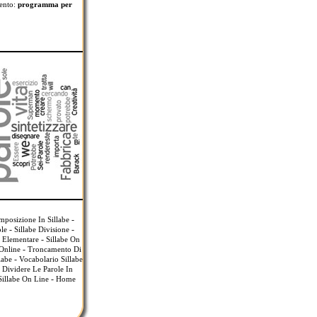
mento:
programma per
-
posizione In Sillabe
-
-
ole
Sillabe Divisione
-
a Elementare
Sillabe On
-
 Online
Troncamento Di
-
labe
Vocabolario Sillabe
Dividere Le Parole In
-
Sillabe On Line
Home