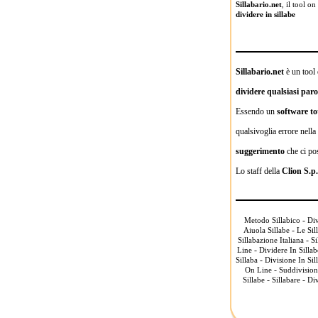
Sillabario.net
, il tool o
dividere in sillabe
Sillabario.net
è un tool 
dividere qualsiasi parol
Essendo un
software to
qualsivoglia errore nella
suggerimento
che ci po
Lo staff della
Clion S.p
-
Metodo Sillabico
Div
-
Aiuola Sillabe
Le Sil
-
Sillabazione Italiana
Si
-
Line
Dividere In Silla
-
Sillaba
Divisione In Sil
-
On Line
Suddivision
-
-
Sillabe
Sillabare
Div