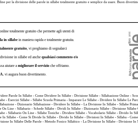
n line per la divisione delle parole in sillabe totalmente gratuito e semplice da usare. Buon diverti
online totalmente gratuito che permette agli utenti di
a in sillabe
in maniera rapida e totalmente gratuita.
talmente gratuito
, vi preghiamo di segnalarci
 divisione in sillabe ed anche
qualsiasi commento e/o
ssa aiutare a
migliorare il servizio
che offriamo.
.A.
vi augura buon divertimento.
-
-
-
-
idere Parole In Sillabe
Come Dividere In Sillabe
Divisione Sillabe
Sillabazione Online
Scom
-
-
-
-
labe
Esercizi Sillabe
Sillabe Scuola Primaria
Imparare Le Sillabe
Dividere In Sillabe Le Par
-
-
-
-
llabazione
Dizionario Sillabazione
Dividere In Sillabe
La Divisione In Sillabe
Sillabe Prim
-
-
-
-
-
be On Line
Sillabario
Schede Sillabe
Dividi In Sillabe
Dizionario Sillabe
Divisione Sillabe
-
-
-
-
-
labe
Sillabario On Line
Sillabe Toniche
Dividere Sillabe
Vocabolario Sillabe
Divido In Sil
-
-
-
-
-
e In Sillabe
Come Si Divide In Sillabe
Divido In Sillabe
Divisioni In Sillabe
Sillaba
Come 
-
-
-
isione In Sillabe Delle Parole
Metodo Fonico Sillabico
La Divisione In Sillabe
Divisione In 